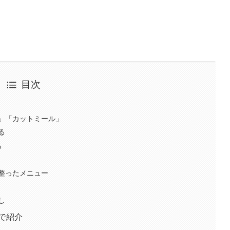
目次
」「カットミール」
る
る
整ったメニュー
し
で紹介