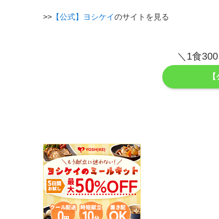
>>
【公式】ヨシケイ
のサイトを見る
＼1食3
【